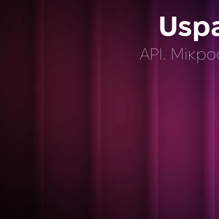
Usp
API. Мікро