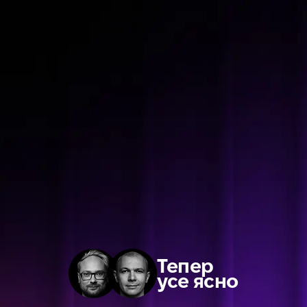
Тепер
усе ясно