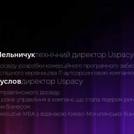
и
Мельничук
технічний директор Uspacy
 досвіду розробки комерційного програмного забе
успішного керівництва ІТ-аутсорсинговою компаніє
услов
директор Uspacy
управлінського досвіду.
 років управління в компанії, що стала лідером ри
ня бізнесом.
xecutive MBA з відзнакою Києво-Могилянської біз