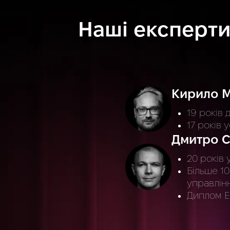
Наші експерт
Кирило 
19 років
17 років 
Дмитро С
20 років 
Більше 10
управлін
Диплом E