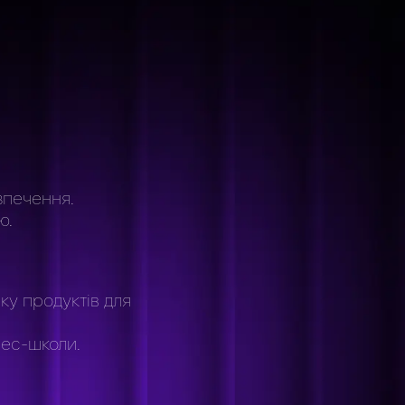
зпечення.
ю.
нку продуктів для
нес-школи.