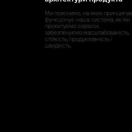
Ми пояснимо, на яких принципа
функціонує наша система: як ми
проєктуємо сервіси,
забезпечуємо масштабованість,
стійкість, продуктивність і
швидкість.