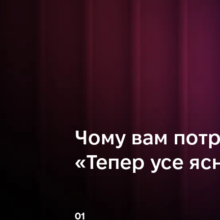
Чому вам потр
«Тепер усе яс
01