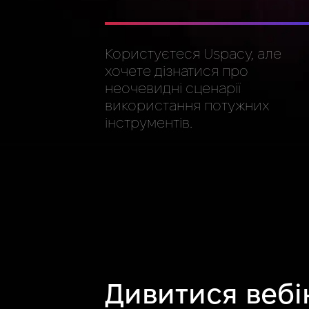
Користуєтеся Uspacy, але
хочете дізнатися про
неочевидні сценарії
використання потужних
інструментів.
Дивитися вебі