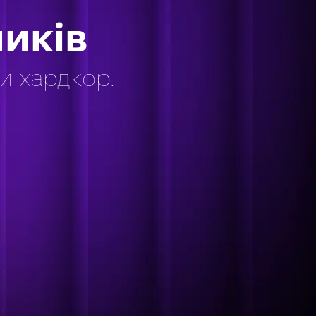
иків
ки хардкор.