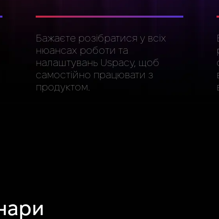
Бажаєте розібратися у всіх
нюансах роботи та
налаштувань Uspacy, щоб
самостійно працювати з
продуктом.
нари